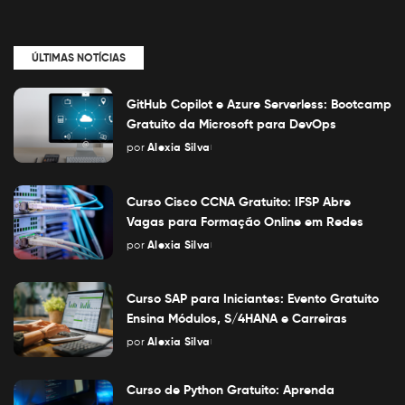
ÚLTIMAS NOTÍCIAS
GitHub Copilot e Azure Serverless: Bootcamp
Gratuito da Microsoft para DevOps
por
Alexia Silva
Posted
by
Curso Cisco CCNA Gratuito: IFSP Abre
Vagas para Formação Online em Redes
por
Alexia Silva
Posted
by
Curso SAP para Iniciantes: Evento Gratuito
Ensina Módulos, S/4HANA e Carreiras
por
Alexia Silva
Posted
by
Curso de Python Gratuito: Aprenda