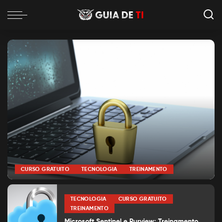
CURSO GRATUITO
TECNOLOGIA
TREINAMENTO
por
Alexia Silva
Posted
by
TECNOLOGIA
CURSO GRATUITO
TREINAMENTO
Microsoft Sentinel e Purview: Treinamento