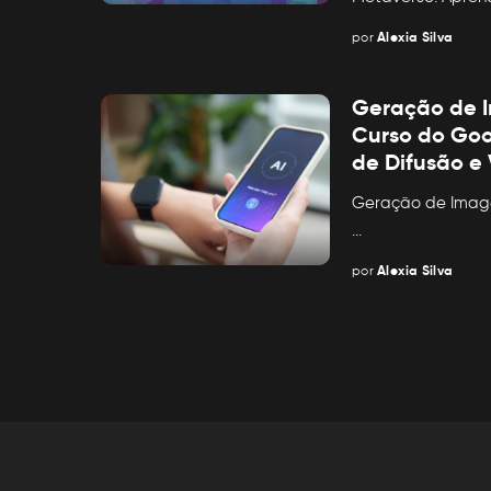
por
Alexia Silva
Posted
by
Geração de I
Curso do Goo
de Difusão e 
Geração de Image
...
por
Alexia Silva
Posted
by