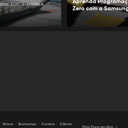
Aprenda Programaç
ojetos, ECC, S/4HANA e
Zero com a Samsun
Bolsas
Bootcamps
Carreira
Ciência
Mais Posts em Alta