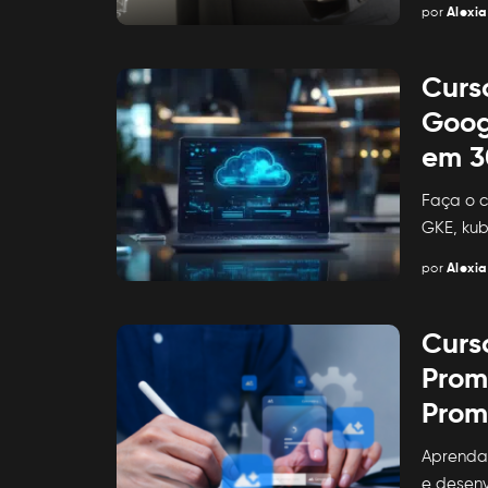
por
Alexia
Posted
by
Curs
Goog
em 3
Faça o c
GKE, kub
por
Alexia
Posted
by
Curs
Prom
Promp
Aprenda 
e desenv