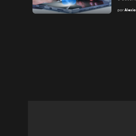
por
Alexia
Posted
by