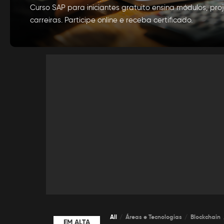
Curso SAP para iniciantes gratuito ensina módulos, pr
carreiras. Participe online e receba certificado.
por
Alexia Silva
Posted
by
All
Áreas e Tecnologias
Blockchain
EM ALTA