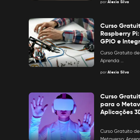
por
Alexia Silva
Posted
by
Curso Gratui
Raspberry Pi
GPIO e Integ
Curso Gratuito de
Aprenda
...
por
Alexia Silva
Posted
by
Curso Gratui
para o Metav
Aplicações 
Curso Gratuito d
Metaverso: Apre