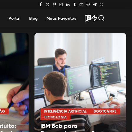
0
Portal
Blog
Meus Favoritos
ÃO
INTELIGÊNCIA ARTIFICIAL
BOOTCAMPS
TECNOLOGIA
tuito:
IBM Bob para