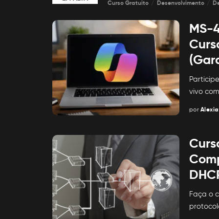
Curso Gratuito
Desenvolvimento
D
MS-4
Curs
(Gar
Particip
vivo com
por
Alexia
Posted
by
Curs
Comp
DHCP
Faça o c
protocol