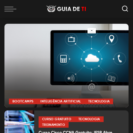
BOOTCAMPS
INTELIGÊNCIA ARTIFICIAL
TECNOLOGIA
por
Alexia Silva
Posted
by
CURSO GRATUITO
TECNOLOGIA
TREINAMENTO
Curso Cisco CCNA Gratuito: IFSP Abre