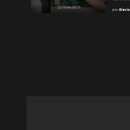
por
Alexia
Posted
by