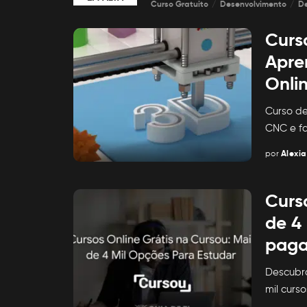
Curso Gratuito
Desenvolvimento
D
Curs
Apre
Onli
Curso de
CNC e fa
por
Alexia
Posted
by
Curso
de 4
paga
Descubra
mil curs