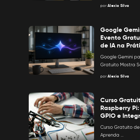
por
Alexia Silva
Posted
by
Google Gemin
Evento Gratu
de IA na Prát
Google Gemini pa
Gratuito Mostra 
por
Alexia Silva
Posted
by
Curso Gratui
Raspberry Pi
GPIO e Integ
Curso Gratuito de
Aprenda
...