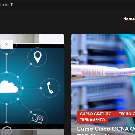
ia de TI
Home
CURSO GRATUITO
TECNOL
TREINAMENTO
Curso Cisco CCNA Gr