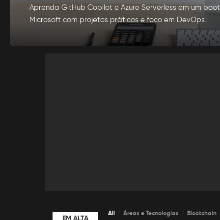
Aprenda GitHub Copilot e Azure Serverless em um boo
Microsoft com projetos práticos e foco em DevOps.
por
Alexia Silva
Posted
by
All
Áreas e Tecnologias
Blockchain
EM ALTA