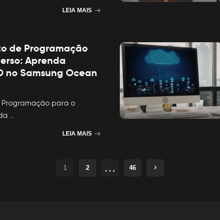
LEIA MAIS
to de Programação
erso: Aprenda
3D no Samsung Ocean
e Programação para o
nda
...
LEIA MAIS
…
1
2
46