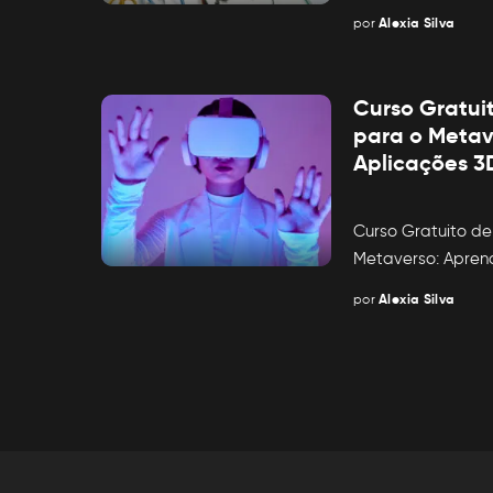
por
Alexia Silva
Posted
by
Curso Gratui
para o Metav
Aplicações 
Curso Gratuito d
Metaverso: Apre
por
Alexia Silva
Posted
by