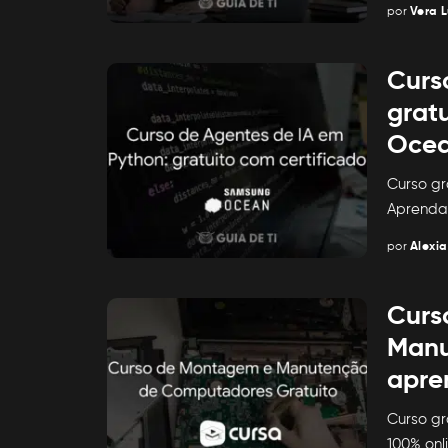
por
Vera L
Posted
by
Curs
grat
Ocea
Curso gr
Aprenda
por
Alexia
Posted
by
Curs
Manu
apre
Curso g
100% onl