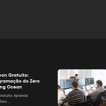
hon Gratuito:
gramação do Zero
ung Ocean
ratuito: Aprenda
Zero
...