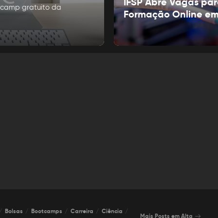
IFSP Abre Vagas pa
tcamp gratuito da
Formação Online e
Bolsas
Bootcamps
Carreira
Ciência
Mais Posts em Alta