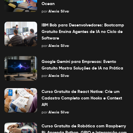
Ocean
por
Alexia Silva
Posted
by
IBM Bob para Desenvolvedores: Bootcamp
Gratuito Ensina Agentes de IA no Ciclo de
Software
por
Alexia Silva
Posted
by
Google Gemini para Empresas: Evento
Gratuito Mostra Soluções de IA na Prática
por
Alexia Silva
Posted
by
Curso Gratuito de React Native: Crie um
Cadastro Completo com Hooks e Context
API
por
Alexia Silva
Posted
by
Curso Gratuito de Robótica com Raspberry
Pi: Aprenda Python, GPIO e Integração com