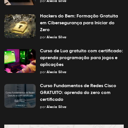
por
Alexia Silva
Posted
by
Hackers do Bem: Formação Gratuita
em Cibersegurança para Iniciar do
Zero
por
Alexia Silva
Posted
by
Curso de Lua gratuito com certificado:
aprenda programação para jogos e
aplicações
por
Alexia Silva
Posted
by
Curso Fundamentos de Redes Cisco
GRATUITO: aprenda do zero com
certificado
por
Alexia Silva
Posted
by