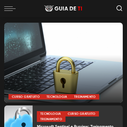
CURSO GRATUITO
TECNOLOGIA
TREINAMENTO
por
Alexia Silva
Posted
by
TECNOLOGIA
CURSO GRATUITO
TREINAMENTO
Microsoft Sentinel e Purview: Treinamento