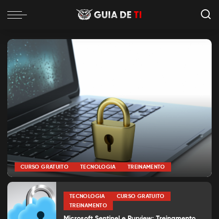
CURSO GRATUITO
TECNOLOGIA
TREINAMENTO
por
Alexia Silva
Posted
by
TECNOLOGIA
CURSO GRATUITO
TREINAMENTO
Microsoft Sentinel e Purview: Treinamento