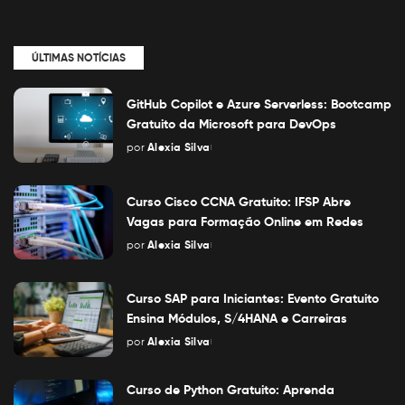
ÚLTIMAS NOTÍCIAS
GitHub Copilot e Azure Serverless: Bootcamp
Gratuito da Microsoft para DevOps
por
Alexia Silva
Posted
by
Curso Cisco CCNA Gratuito: IFSP Abre
Vagas para Formação Online em Redes
por
Alexia Silva
Posted
by
Curso SAP para Iniciantes: Evento Gratuito
Ensina Módulos, S/4HANA e Carreiras
por
Alexia Silva
Posted
by
Curso de Python Gratuito: Aprenda