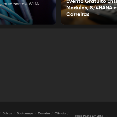
Evento Gratuito Ens
Ns, roteamento e WLAN
Módulos, S/4HANA e
Carreiras
Bolsas
Bootcamps
Carreira
Ciência
Mais Posts em Alta