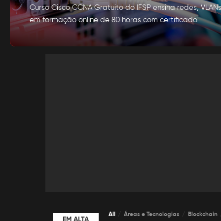
Curso Cisco CCNA Gratuito do IFSP ensina redes, VLA
em formação online de 80 horas com certificado.
por
Alexia Silva
Posted
by
All
Áreas e Tecnologias
Blockchain
EM ALTA