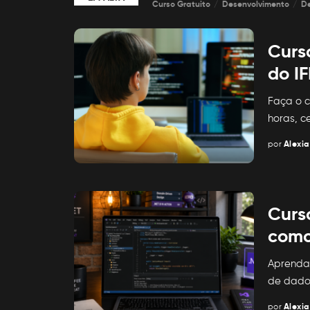
Curso Gratuito
Desenvolvimento
D
Curs
do I
Faça o 
horas, c
por
Alexia
Posted
by
Curs
como 
Aprenda 
de dado
por
Alexia