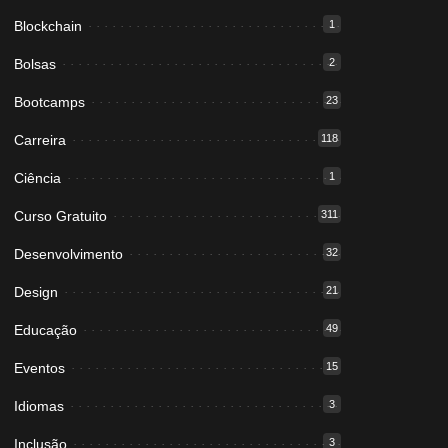
Blockchain
1
Bolsas
2
Bootcamps
23
Carreira
118
Ciência
1
Curso Gratuito
311
Desenvolvimento
32
Design
21
Educação
49
Eventos
15
Idiomas
3
Inclusão
3