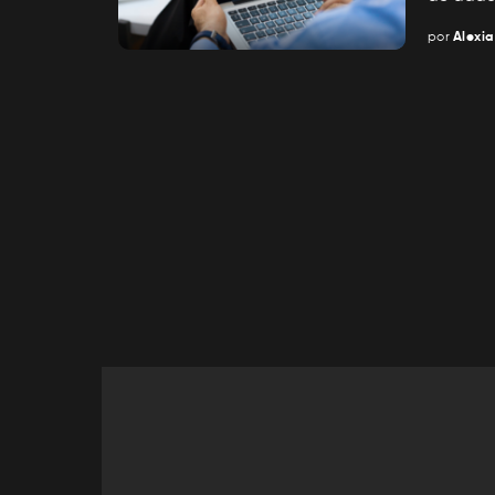
por
Alexia
Posted
by