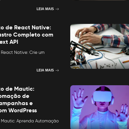
LEIA MAIS
to de React Native:
astro Completo com
ext API
 React Native: Crie um
LEIA MAIS
to de Mautic:
omação de
Campanhas e
com WordPress
e Mautic: Aprenda Automação