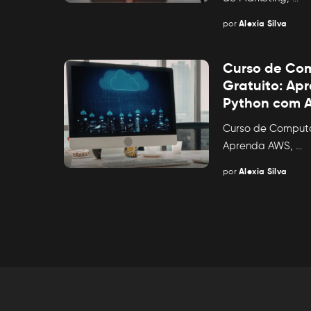
por
Alexia Silva
Posted
by
Curso de Co
Gratuito: Ap
Python com A
Curso de Comput
Aprenda AWS,
...
por
Alexia Silva
Posted
by