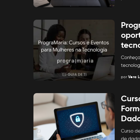
Posted
by
Prog
opor
tecn
Conheça 
tecnolog
por
Vera L
Posted
by
Curso
Form
Dado
Curso de
de dados