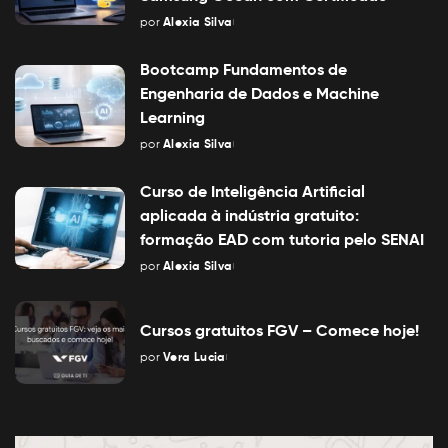
por
Alexia Silva
Posted
by
Bootcamp Fundamentos de
Engenharia de Dados e Machine
Learning
por
Alexia Silva
Posted
by
Curso de Inteligência Artificial
aplicada à indústria gratuito:
formação EAD com tutoria pelo SENAI
por
Alexia Silva
Posted
by
Cursos gratuitos FGV – Comece hoje!
por
Vera Lucia
Posted
by