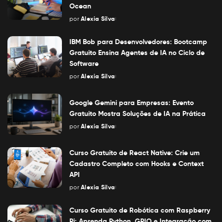
Ocean
por
Alexia Silva
Posted
by
IBM Bob para Desenvolvedores: Bootcamp
Gratuito Ensina Agentes de IA no Ciclo de
Software
por
Alexia Silva
Posted
by
Google Gemini para Empresas: Evento
Gratuito Mostra Soluções de IA na Prática
por
Alexia Silva
Posted
by
Curso Gratuito de React Native: Crie um
Cadastro Completo com Hooks e Context
API
por
Alexia Silva
Posted
by
Curso Gratuito de Robótica com Raspberry
Pi: Aprenda Python, GPIO e Integração com