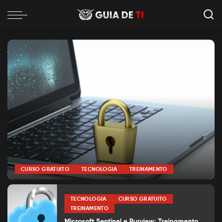
CURSO GRATUITO
TECNOLOGIA
TREINAMENTO
por
Alexia Silva
Posted
by
TECNOLOGIA
CURSO GRATUITO
TREINAMENTO
Microsoft Sentinel e Purview: Treinamento