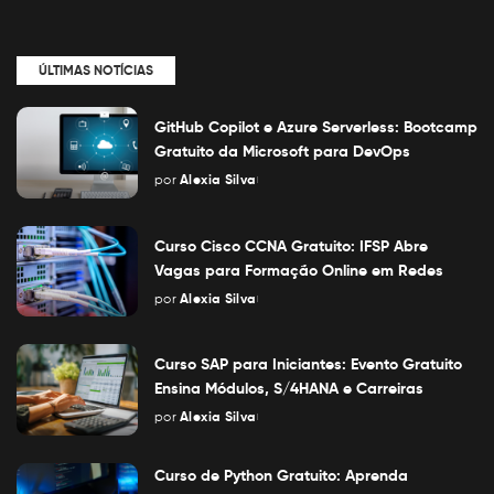
ÚLTIMAS NOTÍCIAS
GitHub Copilot e Azure Serverless: Bootcamp
Gratuito da Microsoft para DevOps
por
Alexia Silva
Posted
by
Curso Cisco CCNA Gratuito: IFSP Abre
Vagas para Formação Online em Redes
por
Alexia Silva
Posted
by
Curso SAP para Iniciantes: Evento Gratuito
Ensina Módulos, S/4HANA e Carreiras
por
Alexia Silva
Posted
by
Curso de Python Gratuito: Aprenda