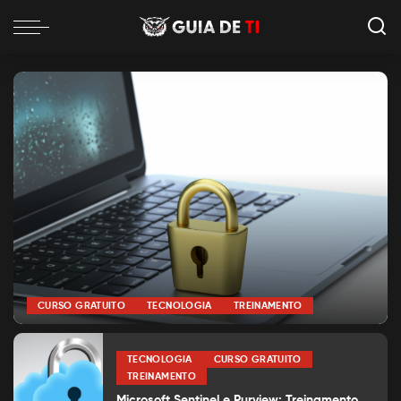
CURSO GRATUITO
TECNOLOGIA
TREINAMENTO
por
Alexia Silva
Posted
by
TECNOLOGIA
CURSO GRATUITO
TREINAMENTO
Microsoft Sentinel e Purview: Treinamento