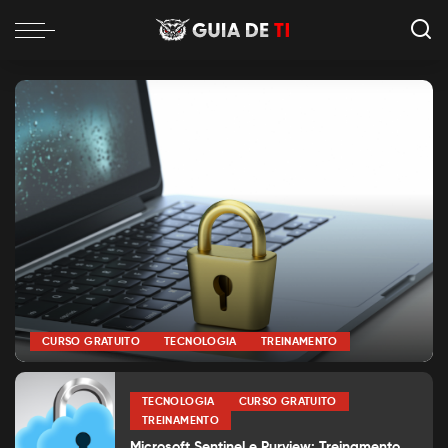
CURSO GRATUITO
TECNOLOGIA
TREINAMENTO
por
Alexia Silva
Posted
by
TECNOLOGIA
CURSO GRATUITO
TREINAMENTO
Microsoft Sentinel e Purview: Treinamento