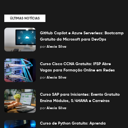
ÚLTIMAS NOTÍCIAS
GitHub Copilot e Azure Serverless: Bootcamp
Gratuito da Microsoft para DevOps
por
Alexia Silva
Posted
by
Curso Cisco CCNA Gratuito: IFSP Abre
Vagas para Formação Online em Redes
por
Alexia Silva
Posted
by
Curso SAP para Iniciantes: Evento Gratuito
Ensina Módulos, S/4HANA e Carreiras
por
Alexia Silva
Posted
by
Curso de Python Gratuito: Aprenda