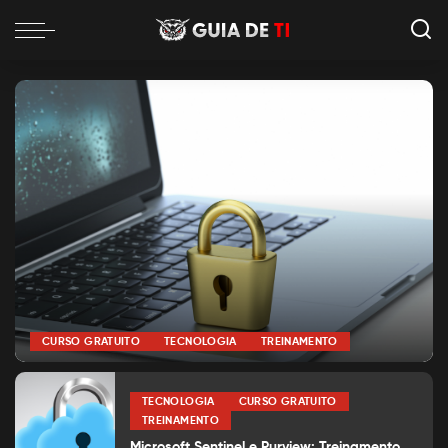
CURSO GRATUITO
TECNOLOGIA
TREINAMENTO
por
Alexia Silva
Posted
by
TECNOLOGIA
CURSO GRATUITO
TREINAMENTO
Microsoft Sentinel e Purview: Treinamento