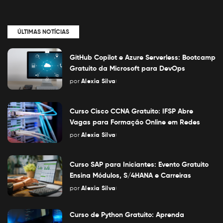
ÚLTIMAS NOTÍCIAS
GitHub Copilot e Azure Serverless: Bootcamp
Gratuito da Microsoft para DevOps
por
Alexia Silva
Posted
by
Curso Cisco CCNA Gratuito: IFSP Abre
Vagas para Formação Online em Redes
por
Alexia Silva
Posted
by
Curso SAP para Iniciantes: Evento Gratuito
Ensina Módulos, S/4HANA e Carreiras
por
Alexia Silva
Posted
by
Curso de Python Gratuito: Aprenda