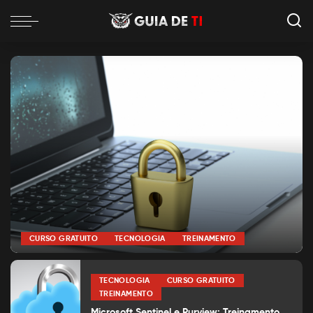
CURSO GRATUITO
TECNOLOGIA
TREINAMENTO
por
Alexia Silva
Posted
by
TECNOLOGIA
CURSO GRATUITO
TREINAMENTO
Microsoft Sentinel e Purview: Treinamento