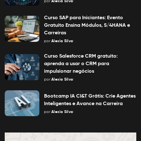
por
Alexia Silva
Posted
by
Curso SAP para Iniciantes: Evento
Gratuito Ensina Módulos, S/4HANA e
Carreiras
por
Alexia Silva
Posted
by
Curso Salesforce CRM gratuito:
aprenda a usar o CRM para
impulsionar negócios
por
Alexia Silva
Posted
by
Bootcamp IA CI&T Grátis: Crie Agentes
Inteligentes e Avance na Carreira
por
Alexia Silva
Posted
by