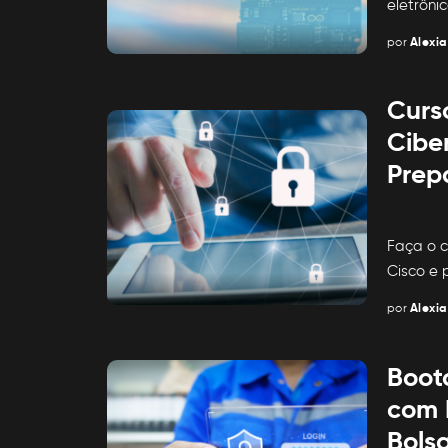
eletrôni
por
Alexia
Posted
by
Curs
Cibe
Prep
Faça o c
Cisco e
por
Alexia
Posted
by
Boot
com 
Bolsa