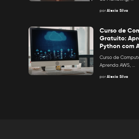
por
Alexia Silva
Posted
by
Curso de Co
Gratuito: Ap
Python com A
Curso de Comput
Aprenda AWS,
...
por
Alexia Silva
Posted
by