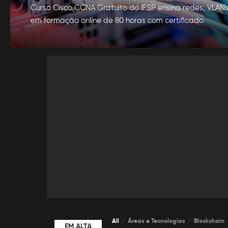
Curso Cisco CCNA Gratuito do IFSP ensina redes, VLA
em formação online de 80 horas com certificado.
por
Alexia Silva
Posted
by
All
Áreas e Tecnologias
Blockchain
EM ALTA