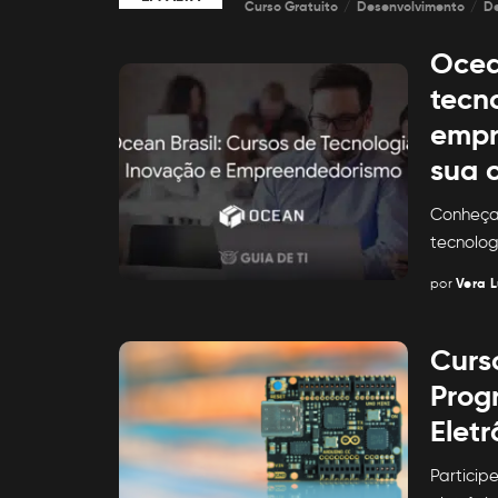
Curso Gratuito
Desenvolvimento
D
Ocean
tecn
empr
sua c
Conheça 
tecnolo
por
Vera L
Posted
by
Curs
Prog
Eletr
Particip