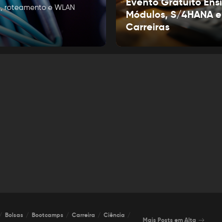
Evento Gratuito Ens
Ns, roteamento e WLAN
Módulos, S/4HANA e
Carreiras
Bolsas
Bootcamps
Carreira
Ciência
Mais Posts em Alta