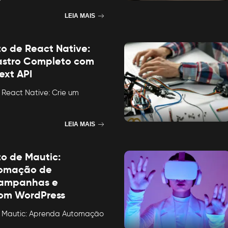
LEIA MAIS
to de React Native:
astro Completo com
ext API
 React Native: Crie um
LEIA MAIS
to de Mautic:
omação de
Campanhas e
com WordPress
e Mautic: Aprenda Automação