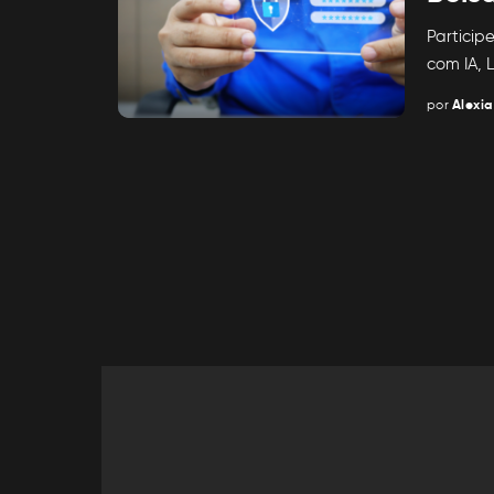
Partici
com IA, L
por
Alexia
Posted
by