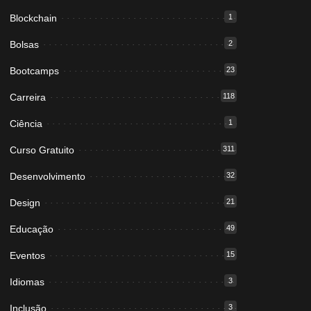
Blockchain
1
Bolsas
2
Bootcamps
23
Carreira
118
Ciência
1
Curso Gratuito
311
Desenvolvimento
32
Design
21
Educação
49
Eventos
15
Idiomas
3
Inclusão
3