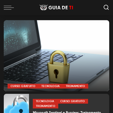
CURSO GRATUITO
TECNOLOGIA
TREINAMENTO
por
Alexia Silva
Posted
by
TECNOLOGIA
CURSO GRATUITO
TREINAMENTO
Microsoft Sentinel e Purview: Treinamento