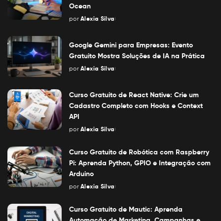
Ocean
por
Alexia Silva
Posted
by
Google Gemini para Empresas: Evento
Gratuito Mostra Soluções de IA na Prática
por
Alexia Silva
Posted
by
Curso Gratuito de React Native: Crie um
Cadastro Completo com Hooks e Context
API
por
Alexia Silva
Posted
by
Curso Gratuito de Robótica com Raspberry
Pi: Aprenda Python, GPIO e Integração com
Arduino
por
Alexia Silva
Posted
by
Curso Gratuito de Mautic: Aprenda
Automação de Marketing, Campanhas e