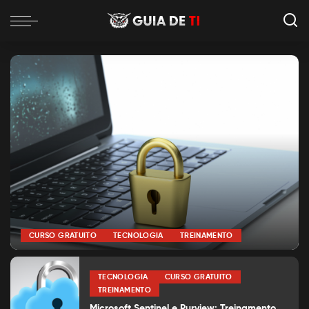
CURSO GRATUITO
TECNOLOGIA
TREINAMENTO
por
Alexia Silva
Posted
by
TECNOLOGIA
CURSO GRATUITO
TREINAMENTO
Microsoft Sentinel e Purview: Treinamento