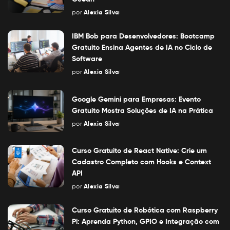
por
Alexia Silva
Posted
by
IBM Bob para Desenvolvedores: Bootcamp
Gratuito Ensina Agentes de IA no Ciclo de
Software
por
Alexia Silva
Posted
by
Google Gemini para Empresas: Evento
Gratuito Mostra Soluções de IA na Prática
por
Alexia Silva
Posted
by
Curso Gratuito de React Native: Crie um
Cadastro Completo com Hooks e Context
API
por
Alexia Silva
Posted
by
Curso Gratuito de Robótica com Raspberry
Pi: Aprenda Python, GPIO e Integração com