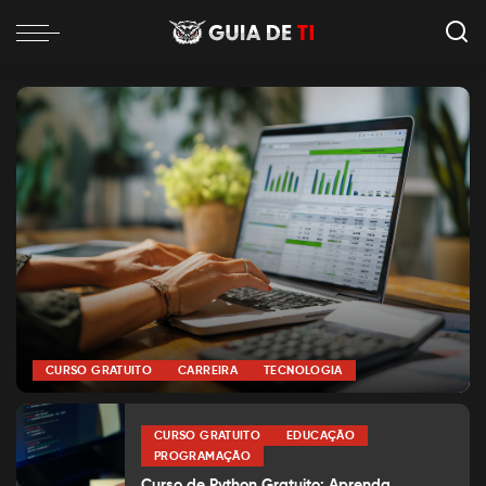
CURSO GRATUITO
CARREIRA
TECNOLOGIA
por
Alexia Silva
Posted
by
CURSO GRATUITO
EDUCAÇÃO
PROGRAMAÇÃO
Curso de Python Gratuito: Aprenda