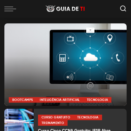
BOOTCAMPS
INTELIGÊNCIA ARTIFICIAL
TECNOLOGIA
por
Alexia Silva
Posted
by
CURSO GRATUITO
TECNOLOGIA
TREINAMENTO
Curso Cisco CCNA Gratuito: IFSP Abre