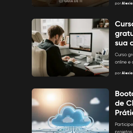
por
Alexia
Posted
by
Curs
grat
sua c
Curso gr
online e 
por
Alexia
Posted
by
Boot
de C
Práti
Partici
projetos