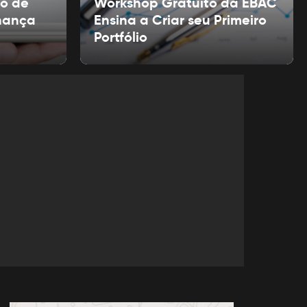
to de
Workshop Gratuito da EBAC
nança
Ensina a Criar seu Primeiro
Portfólio