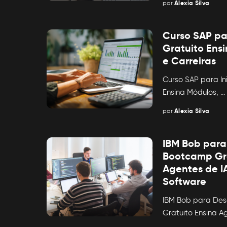
por
Alexia Silva
Posted
by
Curso SAP par
Gratuito Ens
e Carreiras
Curso SAP para In
Ensina Módulos,
...
por
Alexia Silva
Posted
by
IBM Bob para
Bootcamp Gra
Agentes de IA
Software
IBM Bob para Des
Gratuito Ensina 