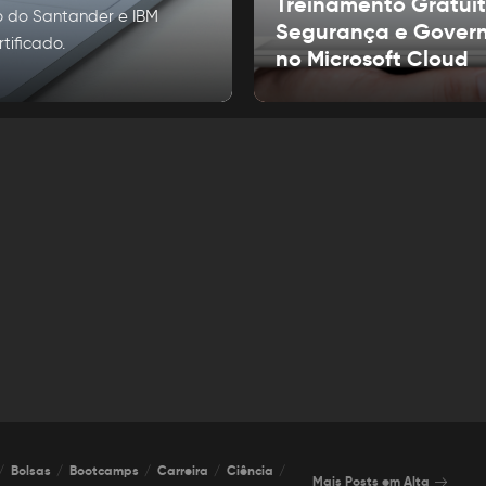
Treinamento Gratui
o do Santander e IBM
Segurança e Gover
tificado.
no Microsoft Cloud
Bolsas
Bootcamps
Carreira
Ciência
Mais Posts em Alta