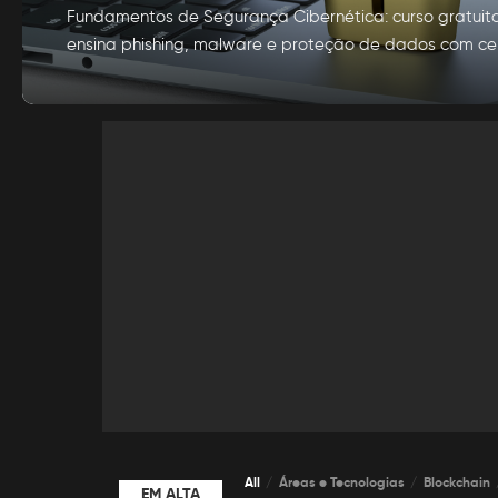
Fundamentos de Segurança Cibernética: curso gratuit
ensina phishing, malware e proteção de dados com cer
por
Alexia Silva
Posted
by
All
Áreas e Tecnologias
Blockchain
EM ALTA