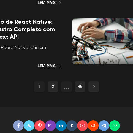
LEIA MAIS
to de React Native:
astro Completo com
ext API
 React Native: Crie um
LEIA MAIS
…
1
2
46