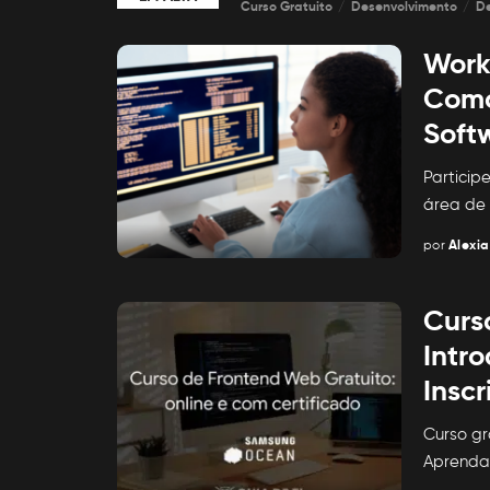
Curso Gratuito
Desenvolvimento
D
Work
Como
Soft
Particip
área de
por
Alexia
Posted
by
Curs
Intro
Inscr
Curso gr
Aprenda