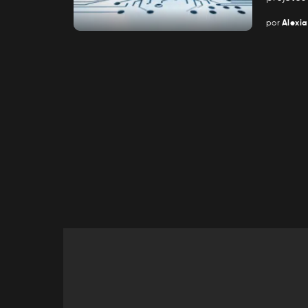
por
Alexia
Posted
by