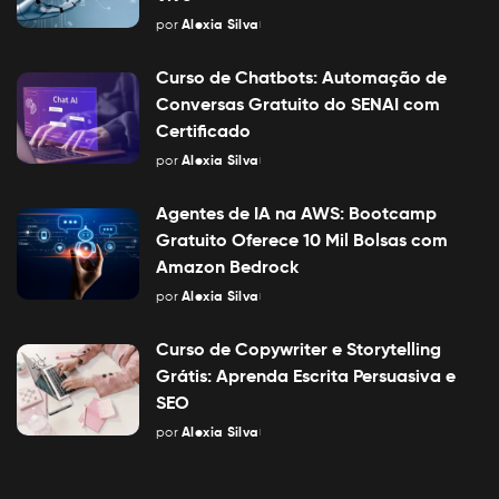
por
Alexia Silva
Posted
by
Curso de Chatbots: Automação de
Conversas Gratuito do SENAI com
Certificado
por
Alexia Silva
Posted
by
Agentes de IA na AWS: Bootcamp
Gratuito Oferece 10 Mil Bolsas com
Amazon Bedrock
por
Alexia Silva
Posted
by
Curso de Copywriter e Storytelling
Grátis: Aprenda Escrita Persuasiva e
SEO
por
Alexia Silva
Posted
by