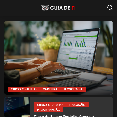
CURSO GRATUITO
CARREIRA
TECNOLOGIA
por
Alexia Silva
Posted
by
CURSO GRATUITO
EDUCAÇÃO
PROGRAMAÇÃO
Curso de Python Gratuito: Aprenda