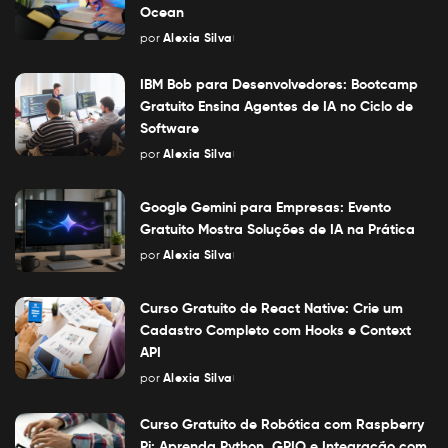
Ocean
por
Alexia Silva
Posted
by
IBM Bob para Desenvolvedores: Bootcamp
Gratuito Ensina Agentes de IA no Ciclo de
Software
por
Alexia Silva
Posted
by
Google Gemini para Empresas: Evento
Gratuito Mostra Soluções de IA na Prática
por
Alexia Silva
Posted
by
Curso Gratuito de React Native: Crie um
Cadastro Completo com Hooks e Context
API
por
Alexia Silva
Posted
by
Curso Gratuito de Robótica com Raspberry
Pi: Aprenda Python, GPIO e Integração com