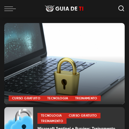
CURSO GRATUITO
TECNOLOGIA
TREINAMENTO
por
Alexia Silva
Posted
by
TECNOLOGIA
CURSO GRATUITO
TREINAMENTO
Microsoft Sentinel e Purview: Treinamento