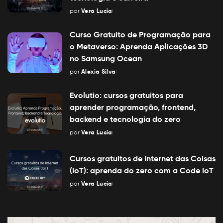
por
Vera Lucia
Posted
by
Curso Gratuito de Programação para
o Metaverso: Aprenda Aplicações 3D
no Samsung Ocean
por
Alexia Silva
Posted
by
Evolutio: cursos gratuitos para
aprender programação, frontend,
backend e tecnologia do zero
por
Vera Lucia
Posted
by
Cursos gratuitos de Internet das Coisas
(IoT): aprenda do zero com a Code IoT
por
Vera Lucia
Posted
by