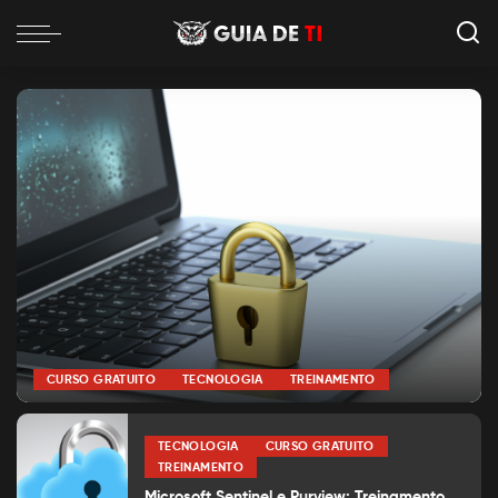
CURSO GRATUITO
TECNOLOGIA
TREINAMENTO
por
Alexia Silva
Posted
by
TECNOLOGIA
CURSO GRATUITO
TREINAMENTO
Microsoft Sentinel e Purview: Treinamento