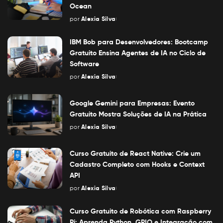
Ocean
por
Alexia Silva
Posted
by
IBM Bob para Desenvolvedores: Bootcamp
Gratuito Ensina Agentes de IA no Ciclo de
Software
por
Alexia Silva
Posted
by
Google Gemini para Empresas: Evento
Gratuito Mostra Soluções de IA na Prática
por
Alexia Silva
Posted
by
Curso Gratuito de React Native: Crie um
Cadastro Completo com Hooks e Context
API
por
Alexia Silva
Posted
by
Curso Gratuito de Robótica com Raspberry
Pi: Aprenda Python, GPIO e Integração com