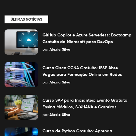
ÚLTIMAS NOTÍCIAS
GitHub Copilot e Azure Serverless: Bootcamp
Gratuito da Microsoft para DevOps
por
Alexia Silva
Posted
by
Curso Cisco CCNA Gratuito: IFSP Abre
Vagas para Formação Online em Redes
por
Alexia Silva
Posted
by
Curso SAP para Iniciantes: Evento Gratuito
Ensina Módulos, S/4HANA e Carreiras
por
Alexia Silva
Posted
by
Curso de Python Gratuito: Aprenda