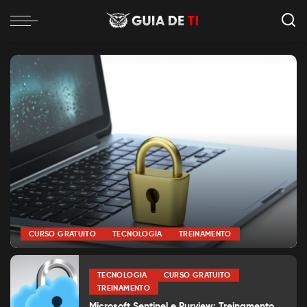
CURSO GRATUITO
TECNOLOGIA
TREINAMENTO
por
Alexia Silva
Posted
by
TECNOLOGIA
CURSO GRATUITO
TREINAMENTO
Microsoft Sentinel e Purview: Treinamento