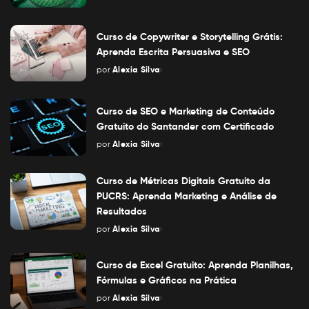
Posted
by
Curso de Copywriter e Storytelling Grátis:
Aprenda Escrita Persuasiva e SEO
por
Alexia Silva
Posted
by
Curso de SEO e Marketing de Conteúdo
Gratuito do Santander com Certificado
por
Alexia Silva
Posted
by
Curso de Métricas Digitais Gratuito da
PUCRS: Aprenda Marketing e Análise de
Resultados
por
Alexia Silva
Posted
by
Curso de Excel Gratuito: Aprenda Planilhas,
Fórmulas e Gráficos na Prática
por
Alexia Silva
Posted