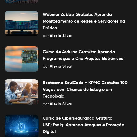
Posted
by
Webinar Zabbix Gratuito: Aprenda
Monitoramento de Redes e Servidores na
Prática
por
Alexia Silva
Posted
by
Curso de Arduino Gratuito: Aprenda
Programação e Crie Projetos Eletrônicos
por
Alexia Silva
Posted
by
Bootcamp SoulCode + KPMG Gratuito: 100
Vagas com Chance de Estágio em
Tecnologia
por
Alexia Silva
Posted
by
Curso de Cibersegurança Gratuito
USP/Esalq: Aprenda Ataques e Proteção
Digital