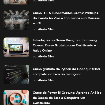
por
Alexia Silva
Posted
by
Curso ITIL 5 Fundamentos Grátis: Participe
do Evento Ao Vivo e Impulsione sua Carreira
em TI
por
Alexia Silva
Posted
by
Introdução ao Game Design da Samsung
Ocean: Curso Gratuito com Certificado e
Aulas Online
por
Alexia Silva
Posted
by
Curso gratuito de Python da Codaqui: trilha
completa do zero ao avançado
por
Alexia Silva
Posted
by
Curso de Power BI Gratuito: Aprenda Análise
de Dados do Zero e Conquiste um
Certificado