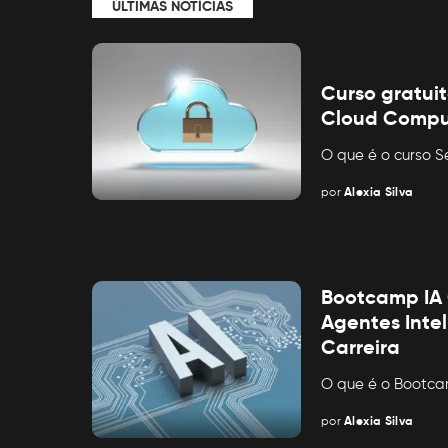
ÚLTIMAS NOTÍCIAS
Curso gratui
Cloud Compu
O que é o curso 
por
Alexia Silva
Posted
by
Bootcamp IA C
Agentes Inte
Carreira
O que é o Bootca
por
Alexia Silva
Posted