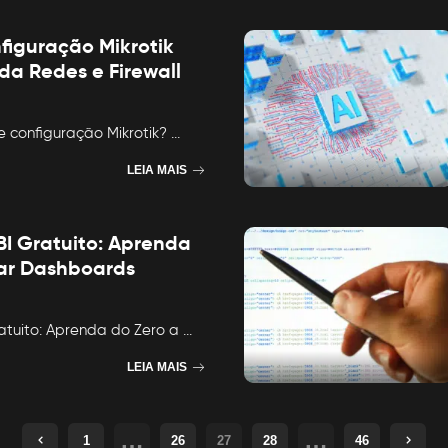
figuração Mikrotik
da Redes e Firewall
e configuração Mikrotik?
...
LEIA MAIS
BI Gratuito: Aprenda
iar Dashboards
atuito: Aprenda do Zero a
...
LEIA MAIS
…
…
1
26
27
28
46