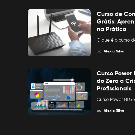
by
Curso de Con
Grátis: Apren
na Prática
O que é o curso d
por
Alexia Silva
Posted
by
Curso Power 
do Zero a Cr
Profissionais
Curso Power BI Gr
por
Alexia Silva
Posted
by