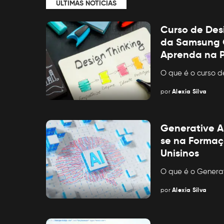
ÚLTIMAS NOTÍCIAS
Curso de Des
da Samsung O
Aprenda na P
O que é o curso d
por
Alexia Silva
Posted
by
Generative A
se na Formaç
Unisinos
O que é o Genera
por
Alexia Silva
Posted
by