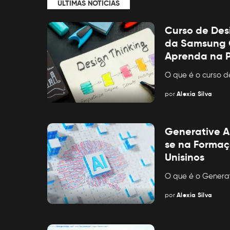
ÚLTIMAS NOTÍCIAS
Curso de Des
da Samsung O
Aprenda na P
O que é o curso d
por
Alexia Silva
Posted
by
Generative A
se na Formaç
Unisinos
O que é o Genera
por
Alexia Silva
Posted
by