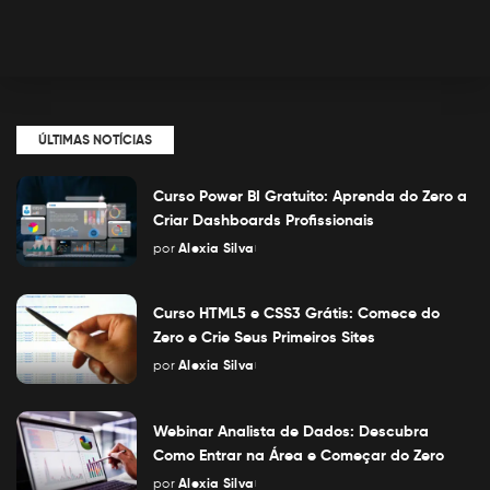
ÚLTIMAS NOTÍCIAS
Curso Power BI Gratuito: Aprenda do Zero a
Criar Dashboards Profissionais
por
Alexia Silva
Posted
by
Curso HTML5 e CSS3 Grátis: Comece do
Zero e Crie Seus Primeiros Sites
por
Alexia Silva
Posted
by
Webinar Analista de Dados: Descubra
Como Entrar na Área e Começar do Zero
por
Alexia Silva