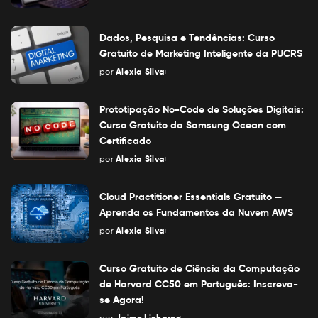
Posted
by
Dados, Pesquisa e Tendências: Curso
Gratuito de Marketing Inteligente da PUCRS
por
Alexia Silva
Posted
by
Prototipação No-Code de Soluções Digitais:
Curso Gratuito da Samsung Ocean com
Certificado
por
Alexia Silva
Posted
by
Cloud Practitioner Essentials Gratuito —
Aprenda os Fundamentos da Nuvem AWS
por
Alexia Silva
Posted
by
Curso Gratuito de Ciência da Computação
de Harvard CC50 em Português: Inscreva-
se Agora!
por
Jaime Linhares