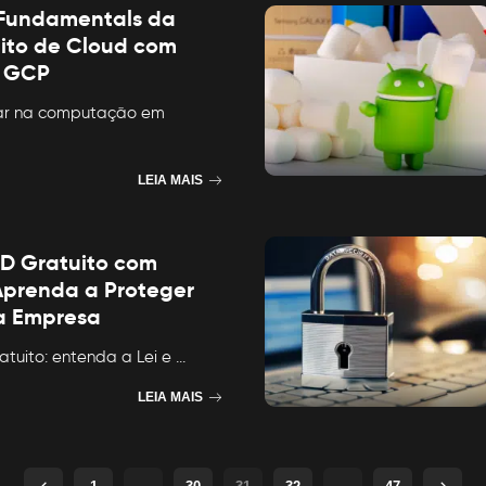
 Fundamentals da
uito de Cloud com
e GCP
ciar na computação em
LEIA MAIS
D Gratuito com
 Aprenda a Proteger
a Empresa
tuito: entenda a Lei e
...
LEIA MAIS