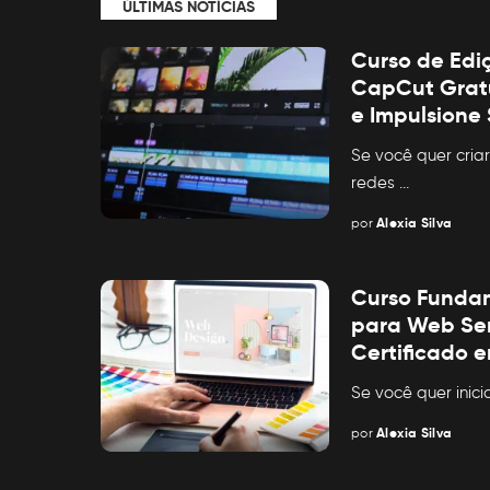
ÚLTIMAS NOTÍCIAS
Curso de Edi
CapCut Gratu
e Impulsione
Se você quer criar
redes
...
por
Alexia Silva
Posted
by
Curso Funda
para Web Sen
Certificado 
Se você quer inici
por
Alexia Silva
Posted
by