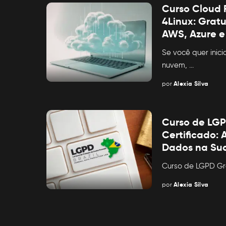
Curso Cloud
4Linux: Grat
AWS, Azure 
Se você quer ini
nuvem,
...
por
Alexia Silva
Posted
by
Curso de LGP
Certificado:
Dados na Su
Curso de LGPD Gra
por
Alexia Silva
Posted
by