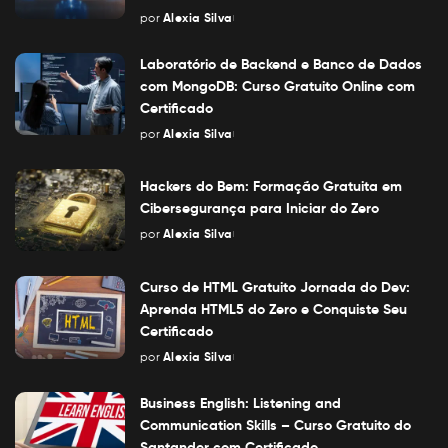
por
Alexia Silva
Posted
by
Laboratório de Backend e Banco de Dados
com MongoDB: Curso Gratuito Online com
Certificado
por
Alexia Silva
Posted
by
Hackers do Bem: Formação Gratuita em
Cibersegurança para Iniciar do Zero
por
Alexia Silva
Posted
by
Curso de HTML Gratuito Jornada do Dev:
Aprenda HTML5 do Zero e Conquiste Seu
Certificado
por
Alexia Silva
Posted
by
Business English: Listening and
Communication Skills – Curso Gratuito do
Santander com Certificado