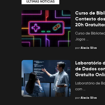
ÚLTIMAS NOTÍCIAS
Curso de Bibl
Contexto dos 
20h Gratuita
Curso de Bibliote
Jogos
...
por
Alexia Silva
Posted
by
Laboratório 
de Dados co
Gratuito Onl
Laboratório de B
com
...
por
Alexia Silva
Posted
by