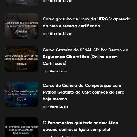
por
Alexia Silva
Posted
by
Curso gratuito de Linux da UFRGS: aprenda
do zero e receba certificado
por
Alexia Silva
Posted
by
Curso Gratuito do SENAI-SP: Por Dentro da
Segurança Cibernética (Online e com
Certificado)
por
Vera Lucia
Posted
by
Curso de Ciência da Computação com
Python Gratuito da USP: comece do zero
hoje mesmo
por
Vera Lucia
Posted
by
12 Ferramentas que todo hacker ético
deveria conhecer (guia completo)