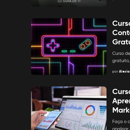
Posted
by
Curs
Cont
Grat
Curso de
gratuito
por
Alexia
Posted
by
Curs
Apre
Marke
Faça o c
analisar