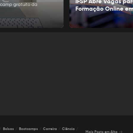
IFSP Abre Vagas pa
tcamp gratuito da
Formação Online e
Bolsas
Bootcamps
Carreira
Ciência
Mais Posts em Alta