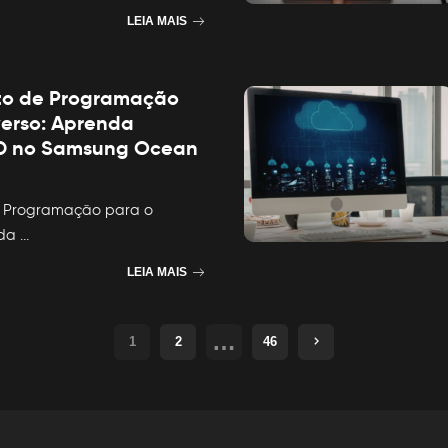
LEIA MAIS
to de Programação
erso: Aprenda
3D no Samsung Ocean
e Programação para o
nda
...
LEIA MAIS
…
1
2
46