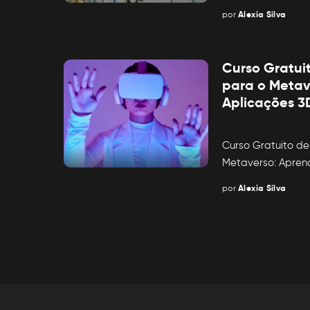
por
Alexia Silva
Posted
by
Curso Gratui
para o Metav
Aplicações 
Curso Gratuito d
Metaverso: Apre
por
Alexia Silva
Posted
by