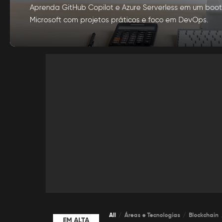
Aprenda GitHub Copilot e Azure Serverless em um boo
Microsoft com projetos práticos e foco em DevOps.
por
Alexia Silva
Posted
by
All
Áreas e Tecnologias
Blockchain
EM ALTA