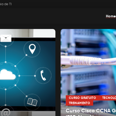
ia de TI
Home
CURSO GRATUITO
TECNOL
TREINAMENTO
Curso Cisco CCNA Gr