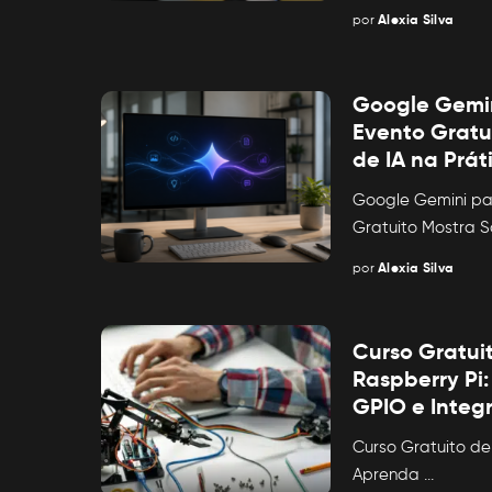
por
Alexia Silva
Posted
by
Google Gemin
Evento Gratu
de IA na Prát
Google Gemini pa
Gratuito Mostra 
por
Alexia Silva
Posted
by
Curso Gratui
Raspberry Pi
GPIO e Integ
Curso Gratuito de
Aprenda
...