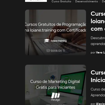
Curso Gratuito
Desenvolvimento
D
Curs
loian
com 
Descubra
aprenda
por
Vera L
Posted
by
Curs
Inici
Curso de
Aprenda 
por
Alexia