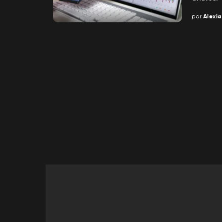
por
Alexia
Posted
by